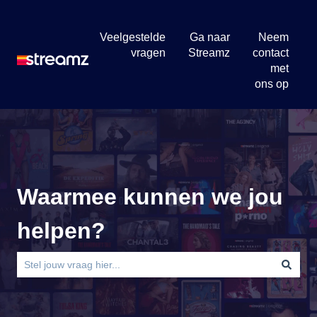
Veelgestelde
Ga naar
Neem
vragen
Streamz
contact
met
ons op
Waarmee kunnen we jou
helpen?
Er zijn geen suggesties want het zoekveld is leeg.