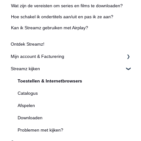
Wat zijn de vereisten om series en films te downloaden?
Hoe schakel ik ondertitels aan/uit en pas ik ze aan?
Kan ik Streamz gebruiken met Airplay?
Ontdek Streamz!
Mijn account & Facturering
Streamz kijken
Registreren & Aanmelden
Accountgegevens
Toestellen & Internetbrowsers
Abonnementen
Catalogus
Je Streamz-account delen
Afspelen
Profielen voor jong en oud
Downloaden
Facturering
Problemen met kijken?