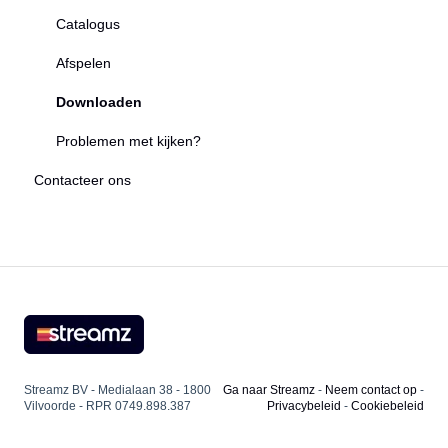
Abonnementen
Catalogus
Je Streamz-account delen
Afspelen
Profielen voor jong en oud
Downloaden
Facturering
Problemen met kijken?
Contacteer ons
Streamz BV - Medialaan 38 - 1800
Ga naar Streamz
-
Neem contact op
-
Vilvoorde - RPR 0749.898.387
Privacybeleid
-
Cookiebeleid