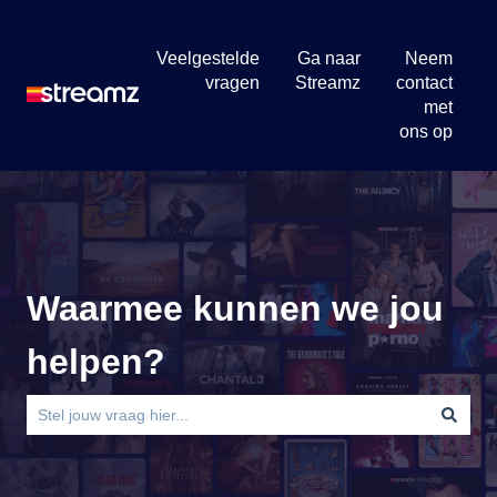
Veelgestelde
Ga naar
Neem
vragen
Streamz
contact
met
ons op
Waarmee kunnen we jou
helpen?
Er zijn geen suggesties want het zoekveld is leeg.